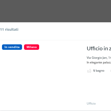
11 risultati
In vendita
Milano
Ufficio in
Via Giorgio Jan, 1
In elegante palazz
bagno
1
Ufficio