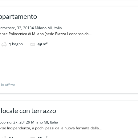
 appartamento
tacoste, 32, 20134 Milano MI, Italia
nanze Politecnico di Milano (sede Piazza Leonardo da...
bagno
m²
1
49
In affitto
locale con terrazzo
ocorno, 27, 20129 Milano MI, Italia
rso Indipendenza, a pochi passi dalla nuova fermata della...