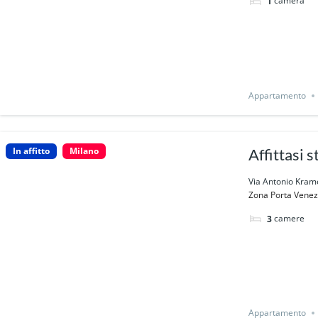
camera
1
Appartamento
In affitto
Milano
Affittasi 
Via Antonio Krame
Zona Porta Venezia
camere
3
Appartamento