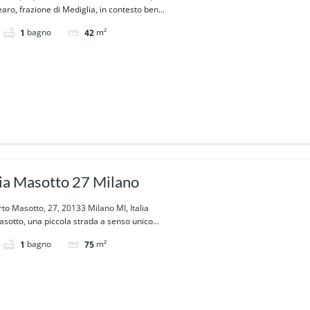
ro, frazione di Mediglia, in contesto ben...
bagno
m²
1
42
Via Masotto 27 Milano
to Masotto, 27, 20133 Milano MI, Italia
sotto, una piccola strada a senso unico...
bagno
m²
1
75