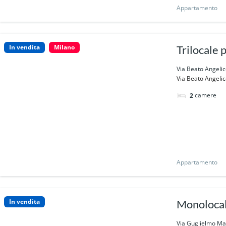
Appartamento
In vendita
Milano
Trilocale 
Via Beato Angelic
Via Beato Angelico
camere
2
Appartamento
In vendita
Monolocal
Via Guglielmo Mar