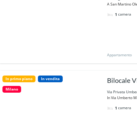
A San Martino Olea
camera
1
Appartamento
In primo piano
In vendita
Bilocale 
Milano
Via Privata Umber
In Via Umberto Ma
camera
1