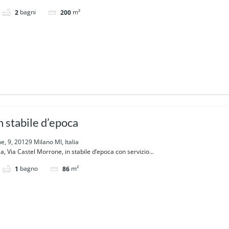
bagni
m²
2
200
in stabile d’epoca
e, 9, 20129 Milano MI, Italia
, Via Castel Morrone, in stabile d’epoca con servizio...
bagno
m²
1
86