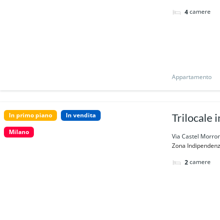
camere
4
Appartamento
In primo piano
In vendita
Trilocale 
Milano
Via Castel Morron
Zona Indipendenza
camere
2