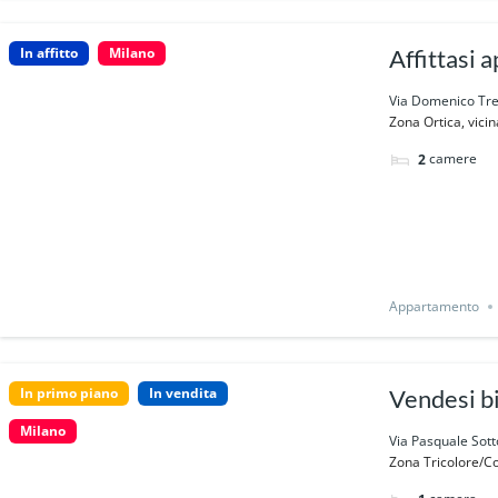
In affitto
Milano
Affittasi
Via Domenico Tren
Zona Ortica, vici
camere
2
Appartamento
In primo piano
In vendita
Vendesi bi
Milano
Via Pasquale Sott
Zona Tricolore/Co