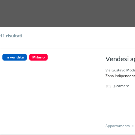
11 risultati
In vendita
Milano
Vendesi a
Via Gustavo Moden
Zona Indipendenza/
camere
3
Appartamento