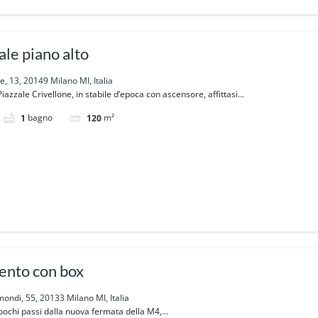
le piano alto
e, 13, 20149 Milano MI, Italia
zzale Crivellone, in stabile d’epoca con ascensore, affittasi...
bagno
m²
1
120
nto con box
mondi, 55, 20133 Milano MI, Italia
ochi passi dalla nuova fermata della M4,...