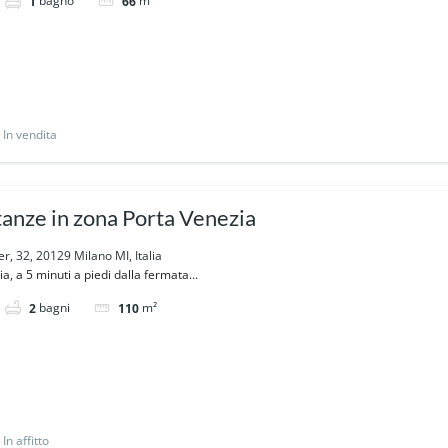
bagno
m²
1
66
In vendita
stanze in zona Porta Venezia
r, 32, 20129 Milano MI, Italia
, a 5 minuti a piedi dalla fermata...
bagni
m²
2
110
In affitto