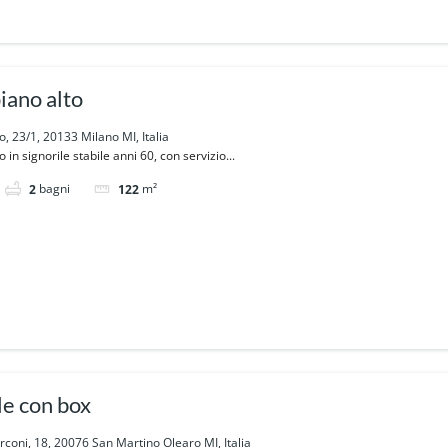
piano alto
o, 23/1, 20133 Milano MI, Italia
 in signorile stabile anni 60, con servizio...
bagni
m²
2
122
e con box
coni, 18, 20076 San Martino Olearo MI, Italia