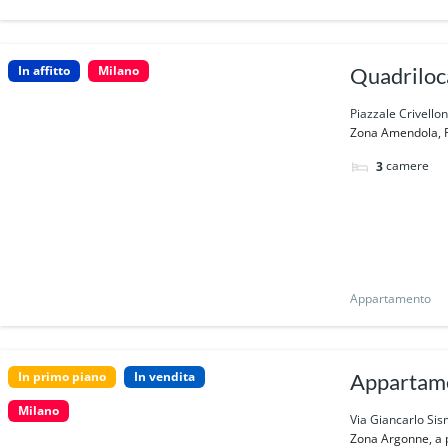
In affitto
Milano
Quadriloca
Piazzale Crivellon
Zona Amendola, Pia
camere
3
Appartamento
In primo piano
In vendita
Appartame
Milano
Via Giancarlo Sis
Zona Argonne, a p