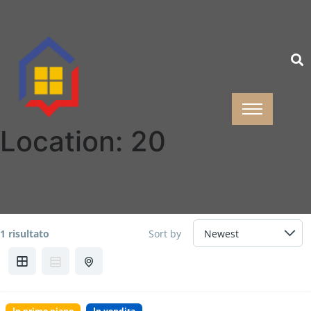
Location:
20
1 risultato
Sort by
In primo piano
In vendita