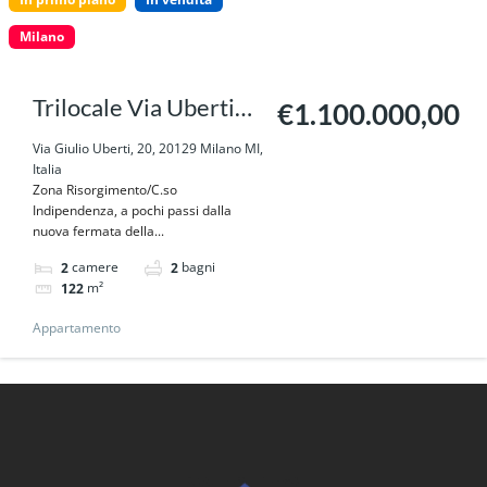
Milano
Trilocale Via Uberti
€1.100.000,00
20 Milano
Via Giulio Uberti, 20, 20129 Milano MI,
Italia
Zona Risorgimento/C.so
Indipendenza, a pochi passi dalla
nuova fermata della...
camere
bagni
2
2
m²
122
Appartamento